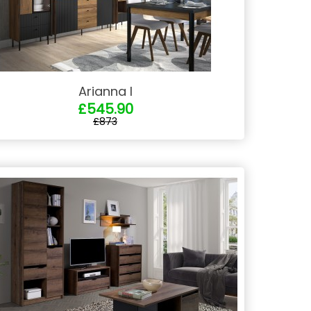
Arianna I
£545.90
£873