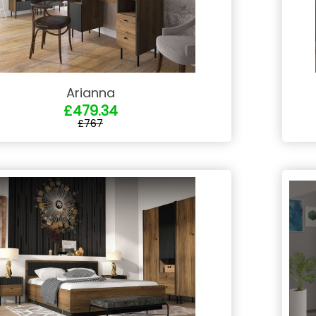
Arianna
£479.34
£767