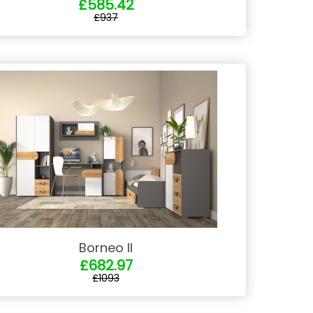
£585.42
£937
Borneo II
£682.97
£1093