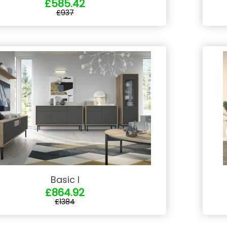
£585.42
£937
Basic I
£864.92
£1384