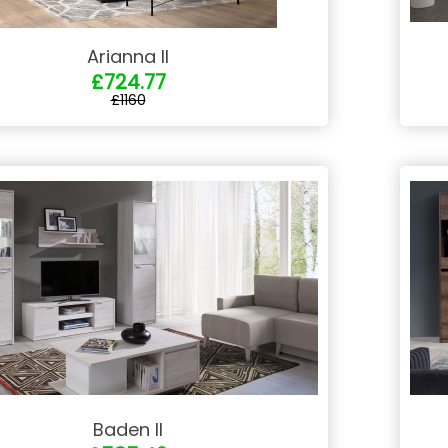
Arianna II
£724.77
£1160
Baden II