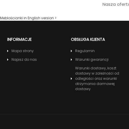
Nasza ofert
Meblościanki in English version >
INFORMACJE
OBSŁUGA KLIENTA
Mapa strony
Regulamin
Napisz do nas
Warunki gwarancji
Warunki dostawy, koszt
dostawy w zależności od
odległości oraz warunki
otrzymania darmowej
dostawy