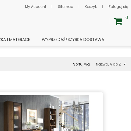
My Account
Sitemap
Koszyk
Zaloguj się
0
ŻKA I MATERACE
WYPRZEDAŻ/SZYBKA DOSTAWA
Sortuj wg:
Nazwa, A do Z