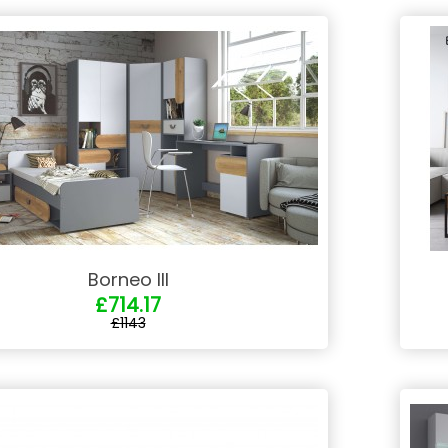
Borneo III
£714.17
£1143