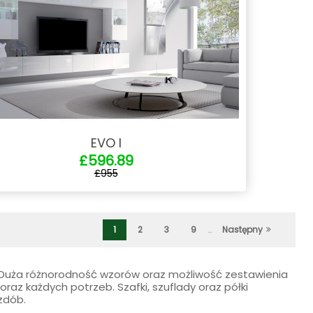
EVO I
£596.89
£955
1
2
3
9
…
Następny
Duża różnorodność wzorów oraz możliwość zestawienia
z każdych potrzeb. Szafki, szuflady oraz półki
zdób.