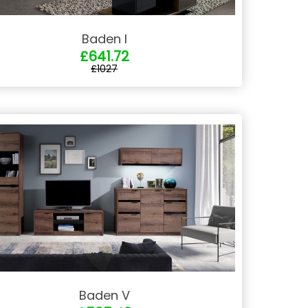
Baden I
£641.72
£1027
Baden V