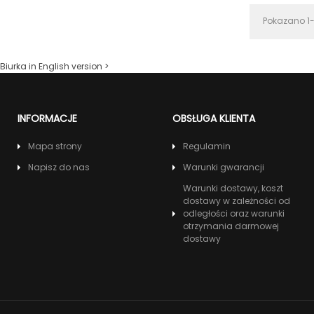
Pokazano 1-
Biurka in English version >
INFORMACJE
OBSŁUGA KLIENTA
Mapa strony
Regulamin
Napisz do nas
Warunki gwarancji
Warunki dostawy, koszt
dostawy w zależności od
odległości oraz warunki
otrzymania darmowej
dostawy