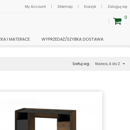
My Account
Sitemap
Koszyk
Zaloguj się
0
ŻKA I MATERACE
WYPRZEDAŻ/SZYBKA DOSTAWA
Sortuj wg:
Nazwa, A do Z