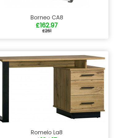
Borneo CA8
£162.97
£261
Romelo La8