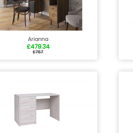
Arianna
£479.34
£767