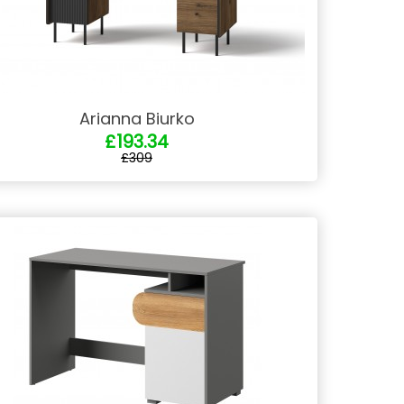
Arianna Biurko
£193.34
£309