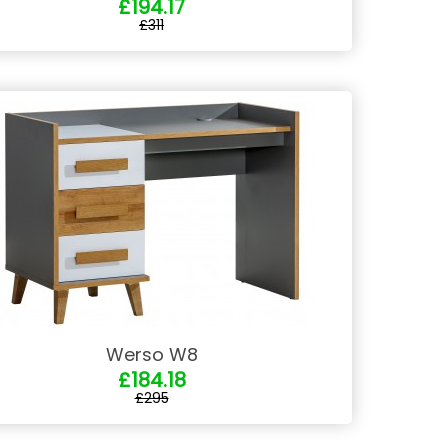
£194.17
£311
Werso W8
£184.18
£295