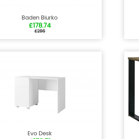
Baden Biurko
£178.74
£286
Evo Desk