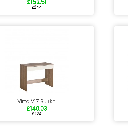
£152.51
£244
Virto V17 Biurko
£140.03
£224