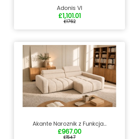
Adonis VI
£1,101.01
£1762
Akante Naroznik z Funkcja...
£967.00
£1547