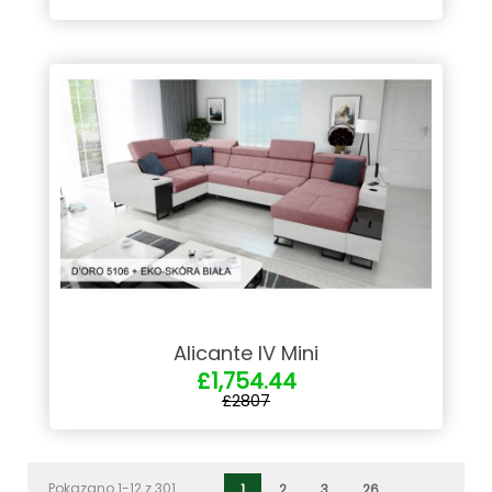
Alicante IV Mini
£1,754.44
£2807
Pokazano 1-12 z 301
1
2
3
26
…