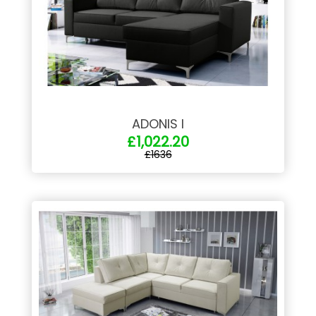
ADONIS I
£1,022.20
£1636