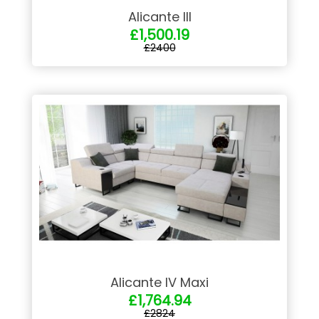
Alicante III
£1,500.19
£2400
Alicante IV Maxi
£1,764.94
£2824