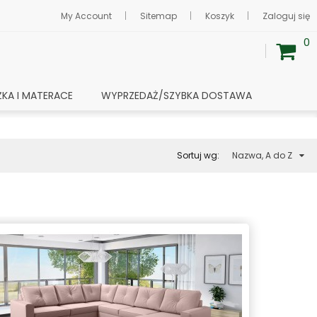
My Account
Sitemap
Koszyk
Zaloguj się
0
ŻKA I MATERACE
WYPRZEDAŻ/SZYBKA DOSTAWA
Sortuj wg:
Nazwa, A do Z