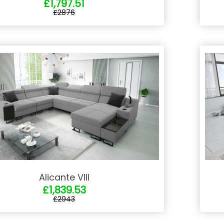
£1,797.51
£2876
Alicante VIII
£1,839.53
£2943