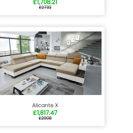
£1,708.21
£2733
Alicante X
£1,817.47
£2908