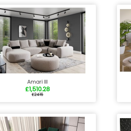
Amari III
£1,510.28
£2416