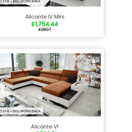
Alicante IV Mini
£1,754.44
£2807
Alicante VI