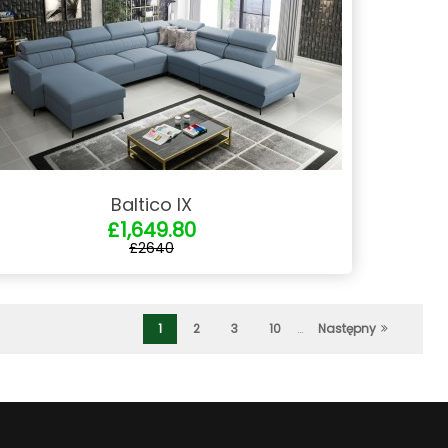
Baltico IX
£1,649.80
£2640
1
2
3
10
…
Następny