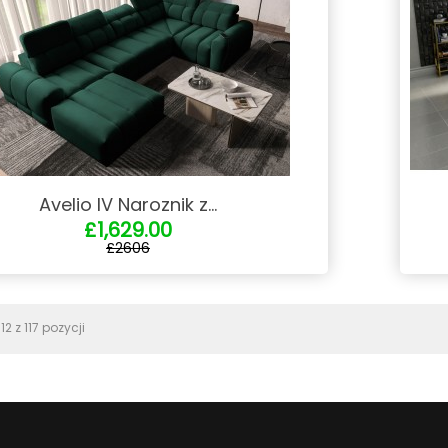
Avelio IV Naroznik z...
£1,629.00
£2606
2 z 117 pozycji