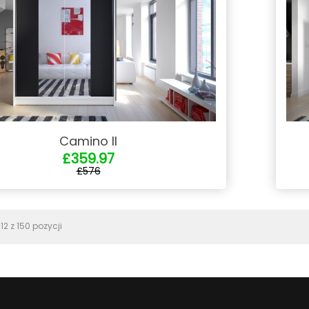
Camino II
£359.97
£576
2 z 150 pozycji