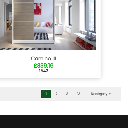
Camino III
£339.16
£543
1
2
3
13
…
Następny