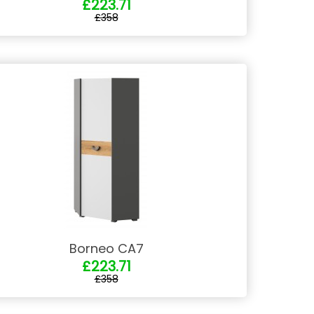
£223.71
£358
Borneo CA7
£223.71
£358