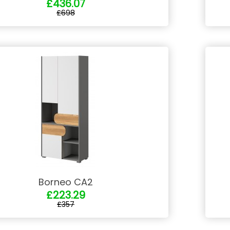
£436.07
£698
Borneo CA2
£223.29
£357