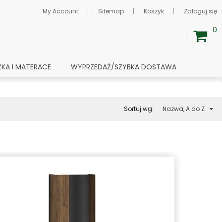
My Account
Sitemap
Koszyk
Zaloguj się
0
ŻKA I MATERACE
WYPRZEDAŻ/SZYBKA DOSTAWA
Sortuj wg:
Nazwa, A do Z