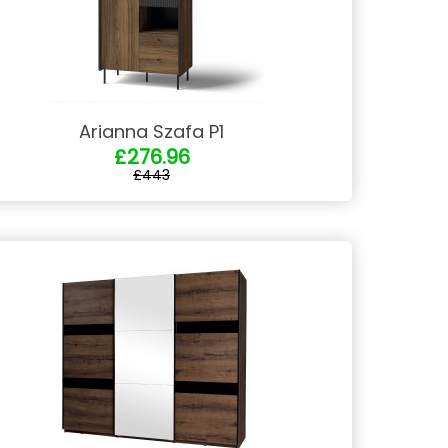
Arianna Szafa P1
£276.96
£443