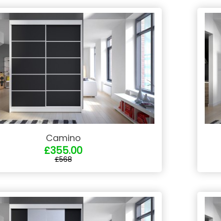
Camino
£355.00
£568