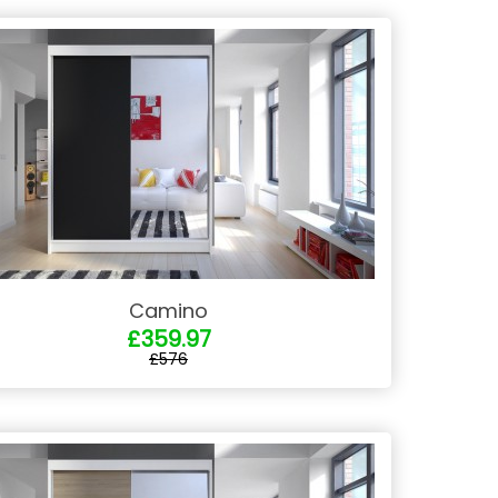
Camino
£359.97
£576