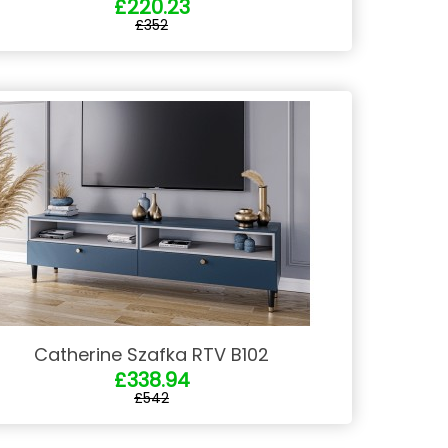
£220.23
£352
Catherine Szafka RTV B102
£338.94
£542