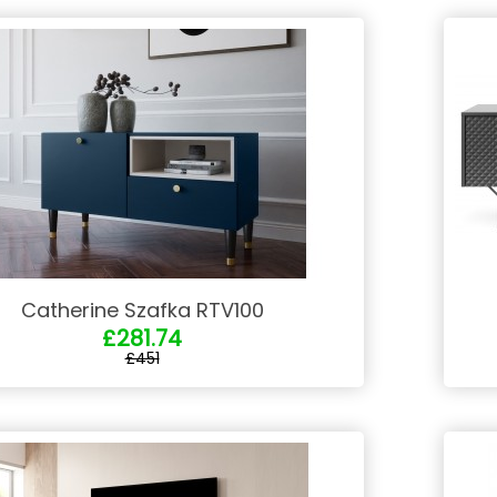
Catherine Szafka RTV100
£281.74
£451