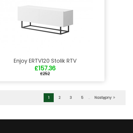
Enjoy ERTV120 Stolik RTV
£157.36
£252
1
2
3
5
…
Następny