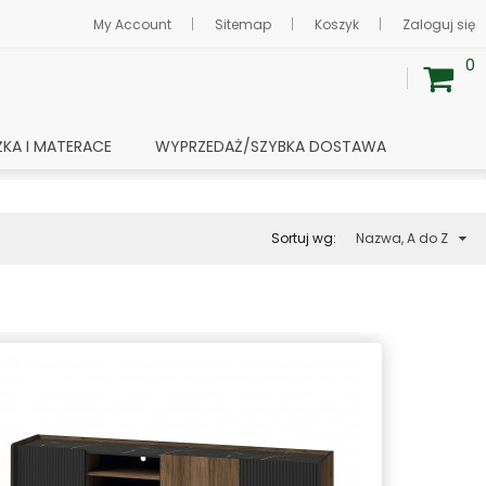
My Account
Sitemap
Koszyk
Zaloguj się
0
ŻKA I MATERACE
WYPRZEDAŻ/SZYBKA DOSTAWA
Sortuj wg:
Nazwa, A do Z