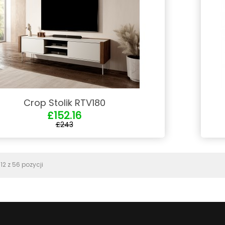
Crop Stolik RTV180
£152.16
£243
12 z 56 pozycji