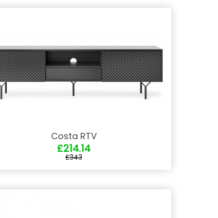
Costa RTV
£214.14
£343