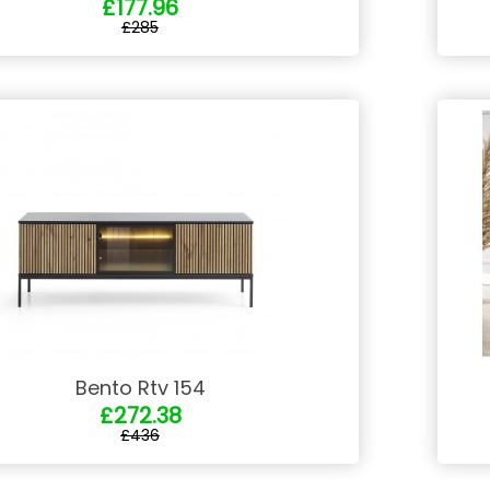
£177.96
£285
Bento Rtv 154
£272.38
£436