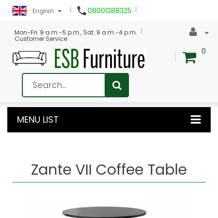

08001388325
English
Mon-Fri: 9 a.m.-5 p.m., Sat: 9 a.m.-4 p.m.
Customer Service
0
MENU LIST
Zante VII Coffee Table