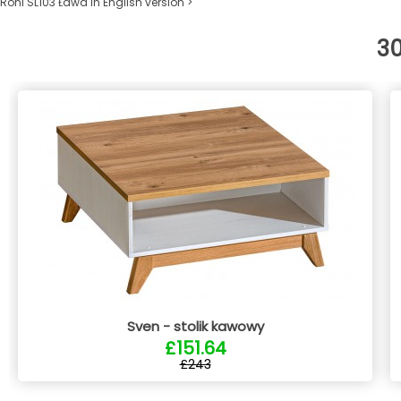
Roni SL103 Ława in English version >
3
Sven - stolik kawowy
£151.64
£243