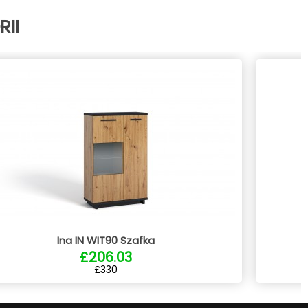
II
Ina IN WIT90 Szafka
£206.03
£330