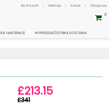
My Account
Sitemap
Koszyk
Zaloguj się
0
ŻKA I MATERACE
WYPRZEDAŻ/SZYBKA DOSTAWA
£213.15
£341