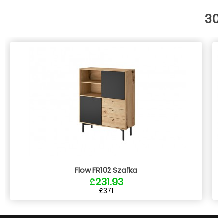
3
Flow FR102 Szafka
£231.93
£371