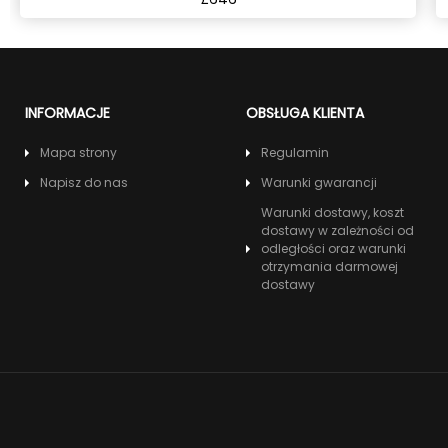
INFORMACJE
OBSŁUGA KLIENTA
Mapa strony
Regulamin
Napisz do nas
Warunki gwarancji
Warunki dostawy, koszt
dostawy w zależności od
odległości oraz warunki
otrzymania darmowej
dostawy