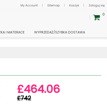
My Account
Sitemap
Koszyk
Zaloguj się
0
ŻKA I MATERACE
WYPRZEDAŻ/SZYBKA DOSTAWA
£464.06
£742