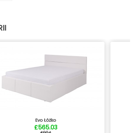
II
Evo Łóżko
£565.03
£904