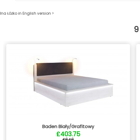
Ina Łóżko in English version >
9
Baden Biały/Grafitowy
£403.75
£646