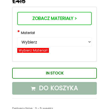
£415
ZOBACZ MATERIAŁY >
*
Materiał
Wybierz Materiał!
IN STOCK
DO KOSZYKA
Delivery time : 3 - 5 weeks