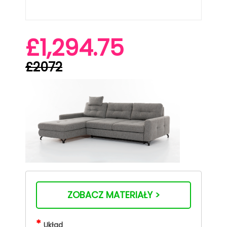
£1,294.75
£2072
ZOBACZ MATERIAŁY >
*
Układ