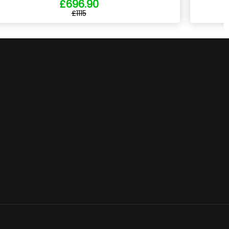
£696.90
£1115