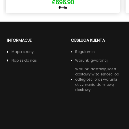
£696.90
£1115
INFORMACJE
OBSŁUGA KLIENTA
Mapa strony
Regulamin
Napisz do nas
Warunki gwarancji
Warunki dostawy, koszt
dostawy w zależności od
odległości oraz warunki
otrzymania darmowej
dostawy