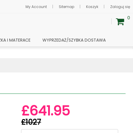
My Account
Sitemap
Koszyk
Zaloguj się
0
ŻKA I MATERACE
WYPRZEDAŻ/SZYBKA DOSTAWA
£641.95
£1027