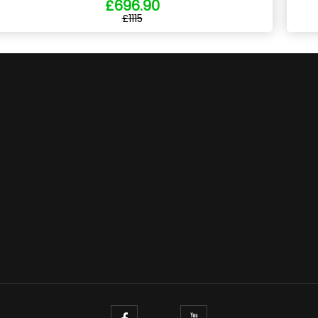
£696.90
£1115