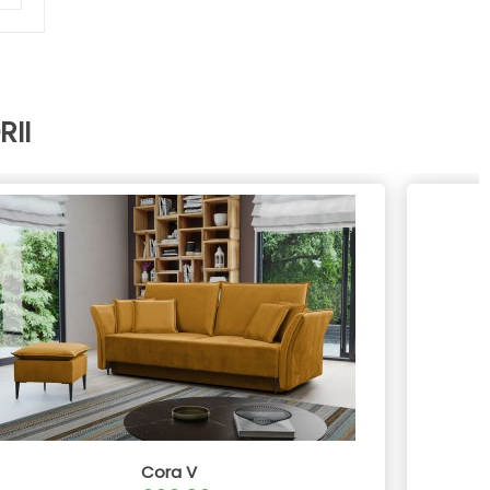
II
Cora V