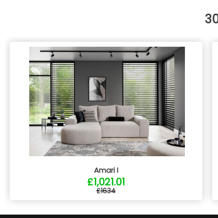
3
Amari I
£1,021.01
£1634