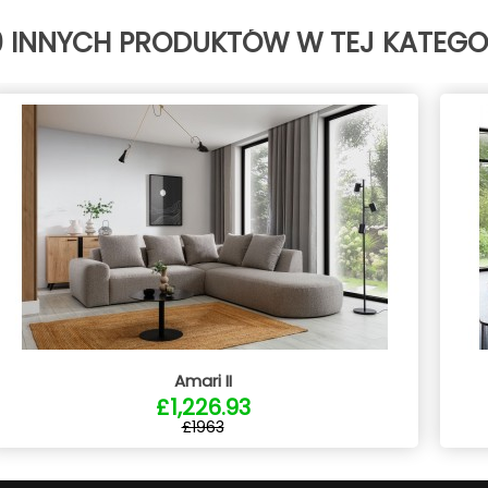
0 INNYCH PRODUKTÓW W TEJ KATEGOR
Amari II
£1,226.93
£1963