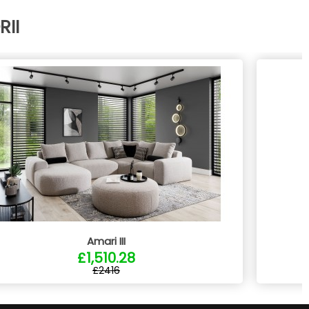
II
Amari III
£1,510.28
£2416