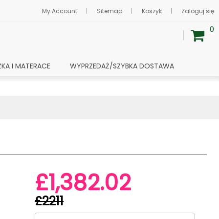
My Account
Sitemap
Koszyk
Zaloguj się
0
ŻKA I MATERACE
WYPRZEDAŻ/SZYBKA DOSTAWA
£1,382.02
£2211