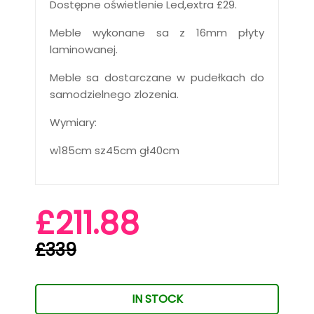
Dostępne oświetlenie Led,extra £29.
Meble wykonane sa z 16mm płyty
laminowanej.
Meble sa dostarczane w pudełkach do
samodzielnego zlozenia.
Wymiary:
w185cm sz45cm gł40cm
£211.88
£339
IN STOCK