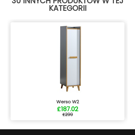
30 INNYCH PRODUKTÓW W TEJ
KATEGORII
Werso W2
£187.02
£299