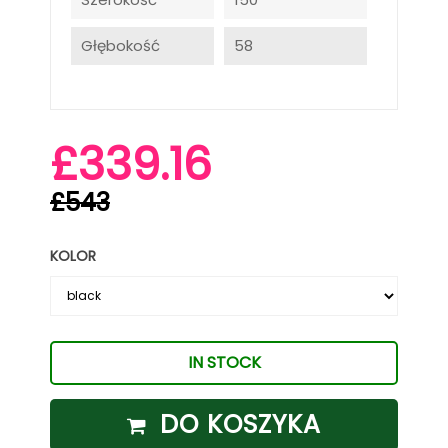
Głębokość
58
£339.16
£543
KOLOR
IN STOCK
DO KOSZYKA