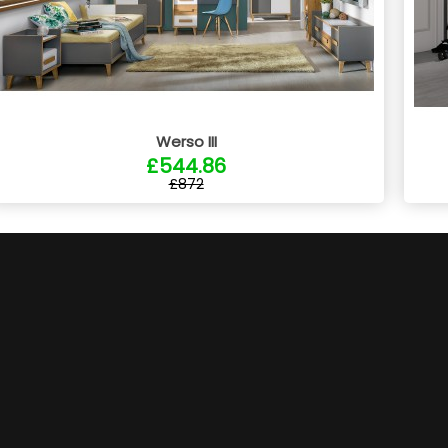
Werso III
£544.86
£872