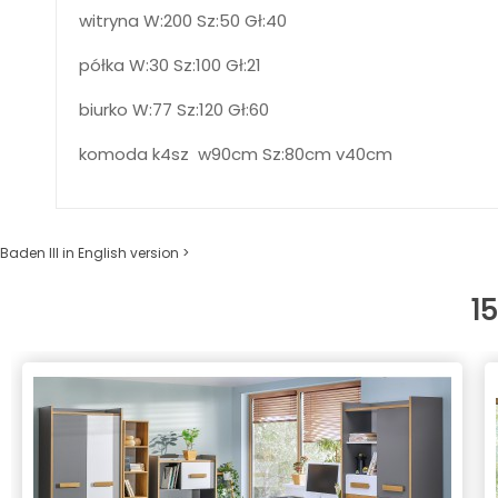
witryna W:200 Sz:50 Gł:40
półka W:30 Sz:100 Gł:21
biurko W:77 Sz:120 Gł:60
komoda k4sz w90cm Sz:80cm v40cm
Baden III in English version >
1