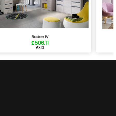
Baden IV
£506.11
£810