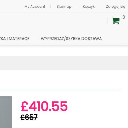
My Account
Sitemap
Koszyk
Zaloguj się
0
ŻKA I MATERACE
WYPRZEDAŻ/SZYBKA DOSTAWA
£410.55
£657