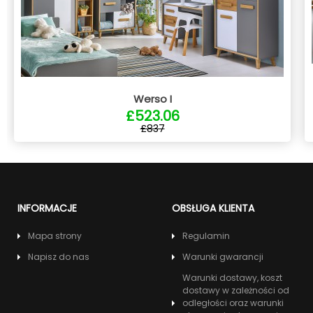
Werso I
£523.06
£837
INFORMACJE
OBSŁUGA KLIENTA
Mapa strony
Regulamin
Napisz do nas
Warunki gwarancji
Warunki dostawy, koszt
dostawy w zależności od
odległości oraz warunki