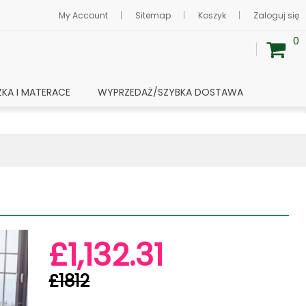
My Account
Sitemap
Koszyk
Zaloguj się
0
ŻKA I MATERACE
WYPRZEDAŻ/SZYBKA DOSTAWA
£1,132.31
£1812