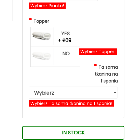
Wybierz Pianka!
*
Topper
YES
+ £69
Wybierz Topper!
NO
*
Ta sama
tkanina na
f.spania
Wybierz Ta sama tkanina na f.spania!
IN STOCK