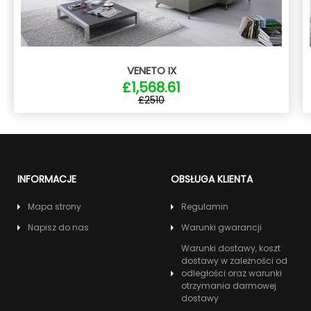
VENETO IX
£1,568.61
£2510
INFORMACJE
OBSŁUGA KLIENTA
Mapa strony
Regulamin
Napisz do nas
Warunki gwarancji
Warunki dostawy, koszt
dostawy w zależności od
odległości oraz warunki
otrzymania darmowej
dostawy