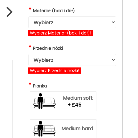
*
Materiał (boki i dół)
Wybierz Materiał (boki i dół)!
*
Przednie nóżki
Wybierz Przednie nóżki!
*
Pianka
Medium soft
+ £45
Medium hard