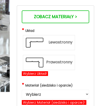
ZOBACZ MATERIAŁY >
*
Układ
Lewostronny
Prawostronny
Wybierz Układ!
*
Materiał (siedzisko i oparcie)
Wybierz Materiał (siedzisko i oparcie)!