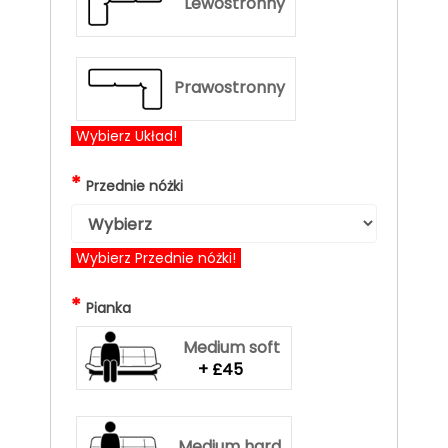
Lewostronny
Prawostronny
Wybierz Układ!
*
Przednie nóżki
Wybierz Przednie nóżki!
*
Pianka
Medium soft
+ £45
Medium hard