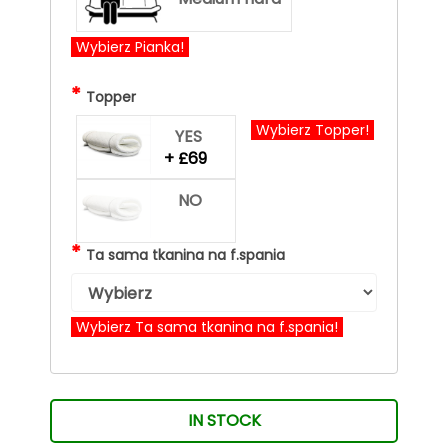
Wybierz Pianka!
*
Topper
Wybierz Topper!
YES
+ £69
NO
*
Ta sama tkanina na f.spania
Wybierz Ta sama tkanina na f.spania!
IN STOCK