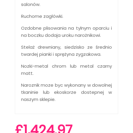
salonów.
Ruchome zagłówki.
Ozdobne plisowania na tylnym oparciu i
na boczku dodaja uroku narożnikowi.
Stelaż drewniany, siedzisko ze średnio
twardej pianki i sprężyna zygzakowa.
Nozki-metal chrom lub metal czarny
matt.
Naroznik moze byc wykonany w dowolnej
tkaninie lub ekoskorze dostepnej w
naszym sklepie.
£1,424.97