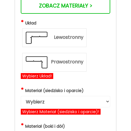
ZOBACZ MATERIAŁY >
*
Układ
Lewostronny
Prawostronny
Wybierz Układ!
*
Materiał (siedzisko i oparcie)
Wybierz Materiał (siedzisko i oparcie)!
*
Materiał (boki i dół)