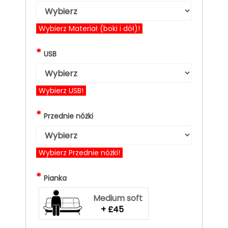
Wybierz Materiał (boki i dół)!
*
USB
Wybierz USB!
*
Przednie nóżki
Wybierz Przednie nóżki!
*
Pianka
Medium soft
+ £45