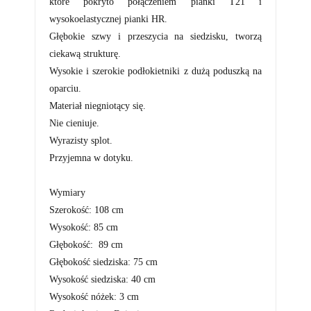
które pokryto połączeniem pianki T21 i
wysokoelastycznej pianki HR.
Głębokie szwy i przeszycia na siedzisku, tworzą
ciekawą strukturę.
Wysokie i szerokie podłokietniki z dużą poduszką na
oparciu.
Materiał niegniotący się.
Nie cieniuje.
Wyrazisty splot.
Przyjemna w dotyku.
Wymiary
Szerokość
:
108
cm
Wysokość:
85
cm
Głębokość:
89
cm
Głębokość siedziska: 75 cm
Wysokość
siedziska: 40 cm
Wysokość
nóżek: 3 cm