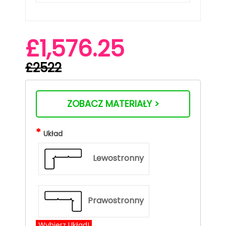
£1,576.25
£2522
ZOBACZ MATERIAŁY >
*
Układ
Lewostronny
Prawostronny
Wybierz Układ!