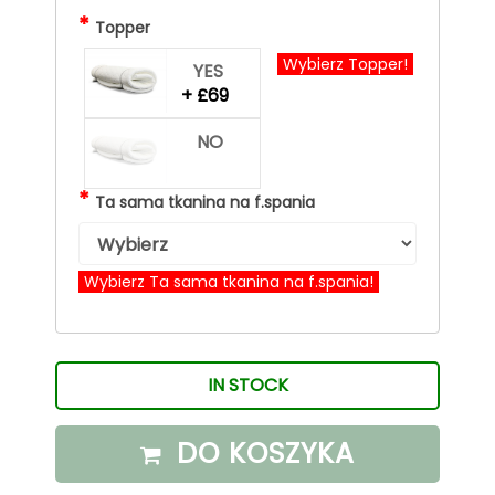
*
Topper
Wybierz Topper!
YES
+ £69
NO
*
Ta sama tkanina na f.spania
Wybierz Ta sama tkanina na f.spania!
IN STOCK
DO KOSZYKA