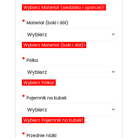
Wybierz Materiał (siedzisko i oparcie)!
*
Materiał (boki i dół)
Wybierz Materiał (boki i dół)!
*
Półka
Wybierz Półka!
*
Pojemnik na kubek
Wybierz Pojemnik na kubek!
*
Przednie nóżki