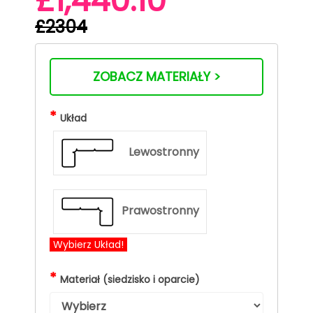
£1,440.10
£2304
ZOBACZ MATERIAŁY >
*
Układ
Lewostronny
Prawostronny
Wybierz Układ!
*
Materiał (siedzisko i oparcie)