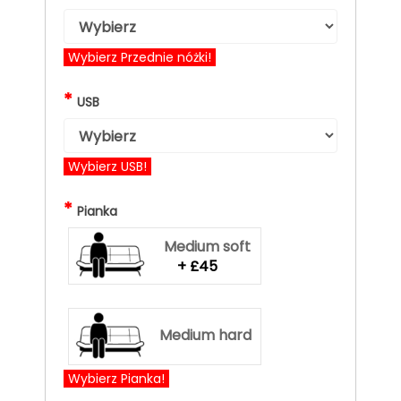
Wybierz Przednie nóżki!
*
USB
Wybierz USB!
*
Pianka
Medium soft
+ £45
Medium hard
Wybierz Pianka!