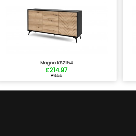
Magno KSZ154
£214.97
£344