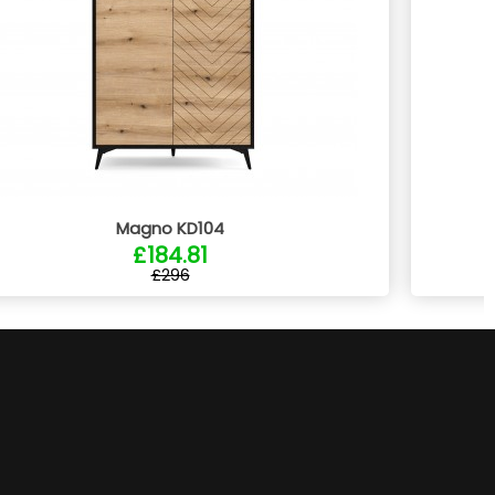
Magno KD104
£184.81
£296