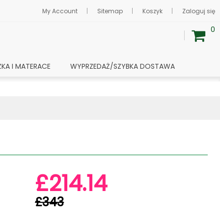
My Account
Sitemap
Koszyk
Zaloguj się
0
ŻKA I MATERACE
WYPRZEDAŻ/SZYBKA DOSTAWA
£214.14
£343