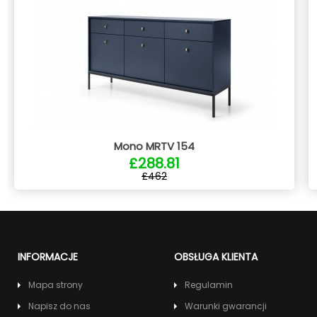
Mono MRTV 154
£288.81
£462
INFORMACJE
OBSŁUGA KLIENTA
Mapa strony
Regulamin
Napisz do nas
Warunki gwarancji