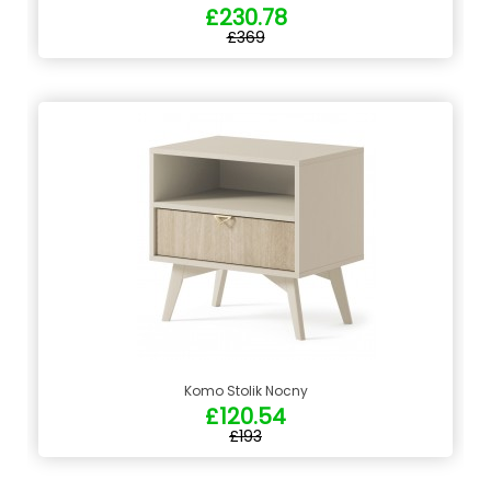
£230.78
£369
Komo Stolik Nocny
£120.54
£193