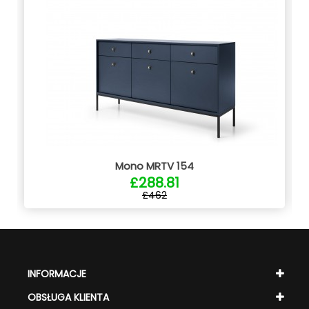
Mono MRTV 154
£288.81
£462
INFORMACJE
OBSŁUGA KLIENTA