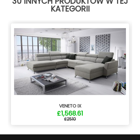
30 INNYCH PRODUKTÓW W TEJ
KATEGORII
VENETO IX
£1,568.61
£2510