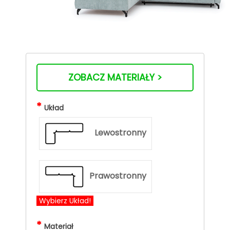
ZOBACZ MATERIAŁY >
*
Układ
Lewostronny
Prawostronny
Wybierz Układ!
*
Materiał