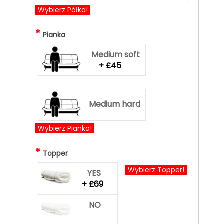
Wybierz Półka!
*
Pianka
Medium soft
+ £45
Medium hard
Wybierz Pianka!
*
Topper
Wybierz Topper!
YES
+ £69
NO