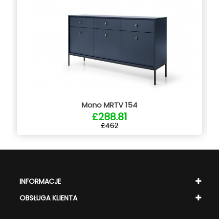
Mono MRTV 154
£288.81
£462
INFORMACJE
OBSŁUGA KLIENTA