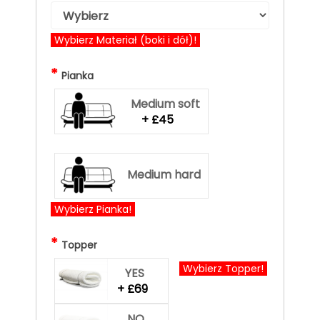
Wybierz Materiał (boki i dół)!
*
Pianka
Medium soft
+ £45
Medium hard
Wybierz Pianka!
*
Topper
Wybierz Topper!
YES
+ £69
NO