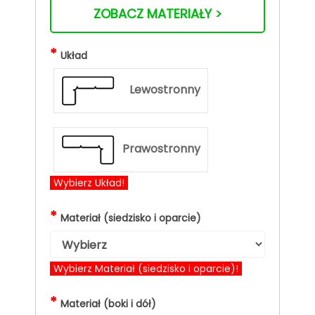
ZOBACZ MATERIAŁY >
*
Układ
Lewostronny
Prawostronny
Wybierz Układ!
*
Materiał (siedzisko i oparcie)
Wybierz Materiał (siedzisko i oparcie)!
*
Materiał (boki i dół)