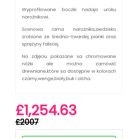
Wyprofilowane boczki nadaja uroku
narożnikowi.
Sosnowa rama narożnika,siedzisko
zrobione ze średnio-twardej pianki oraz
sprężyny falistej.
Na zdjęciu pokazane sa chromowane
nóżki ale można zamówić
drewniane,które sa dostępne w kolorach
czarny,wenge,biały,buk i olcha.
£1,254.63
£2007