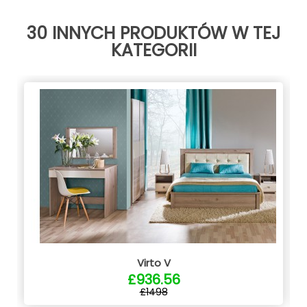
30 INNYCH PRODUKTÓW W TEJ
KATEGORII
Virto V
£936.56
£1498