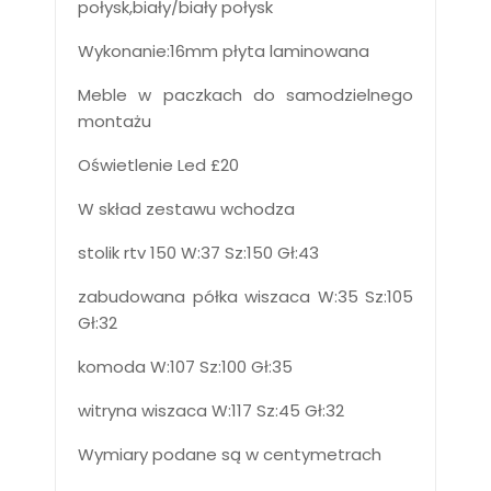
połysk,biały/biały połysk
Wykonanie:16mm płyta laminowana
Meble w paczkach do samodzielnego
montażu
Oświetlenie Led £20
W skład zestawu wchodza
stolik rtv 150 W:37 Sz:150 Gł:43
zabudowana półka wiszaca W:35 Sz:105
Gł:32
komoda W:107 Sz:100 Gł:35
witryna wiszaca W:117 Sz:45 Gł:32
Wymiary podane są w centymetrach