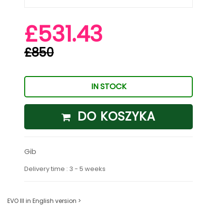
£531.43
£850
IN STOCK
DO KOSZYKA
Gib
Delivery time : 3 - 5 weeks
EVO III in English version >