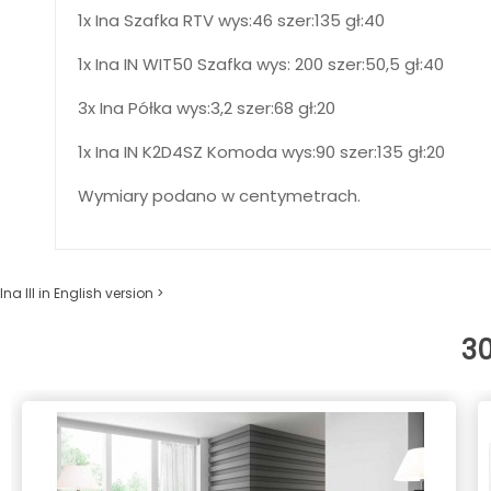
1x Ina Szafka RTV wys:46 szer:135 gł:40
1x Ina IN WIT50 Szafka wys: 200 szer:50,5 gł:40
3x Ina Półka wys:3,2 szer:68 gł:20
1x Ina IN K2D4SZ Komoda wys:90 szer:135 gł:20
Wymiary podano w centymetrach.
Ina III in English version >
3