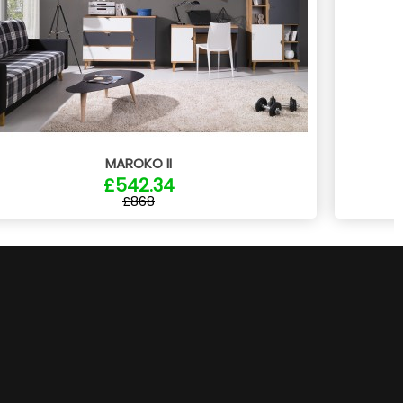
MAROKO II
£542.34
£868