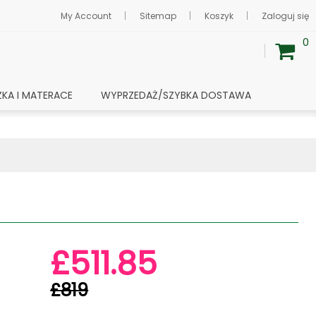
My Account
Sitemap
Koszyk
Zaloguj się
0
ŻKA I MATERACE
WYPRZEDAŻ/SZYBKA DOSTAWA
£511.85
£819