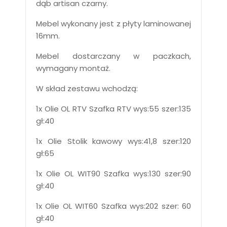
dąb artisan czarny.
Mebel wykonany jest z płyty laminowanej
16mm.
Mebel dostarczany w paczkach,
wymagany montaż.
W skład zestawu wchodzą:
1x Olie OL RTV Szafka RTV wys:55 szer:135
gł:40
1x Olie Stolik kawowy wys:41,8 szer:120
gł:65
1x Olie OL WIT90 Szafka wys:130 szer:90
gł:40
1x Olie OL WIT60 Szafka wys:202 szer: 60
gł:40