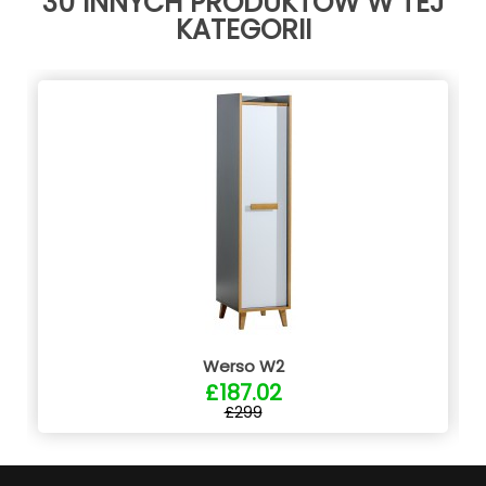
30 INNYCH PRODUKTÓW W TEJ
KATEGORII
Werso W2
£187.02
£299