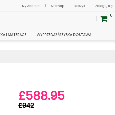
My Account
Sitemap
Koszyk
Zaloguj się
0
ŻKA I MATERACE
WYPRZEDAŻ/SZYBKA DOSTAWA
£588.95
£942