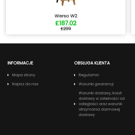
Werso W2
£187.02
£299
INFORMACJE
OBSŁUGA KLIENTA
Mapa strony
Regulamin
Napisz do nas
Warunki gwarancji
Warunki dostawy, koszt
dostawy w zależności od
odległości oraz warunki
otrzymania darmowej
dostawy