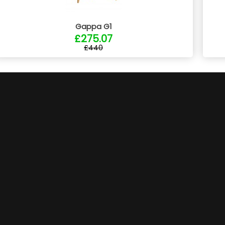
Gappa G1
£275.07
£440