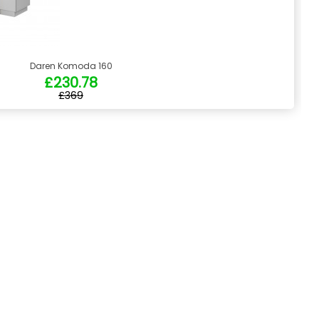
Daren Komoda 160
£230.78
£369