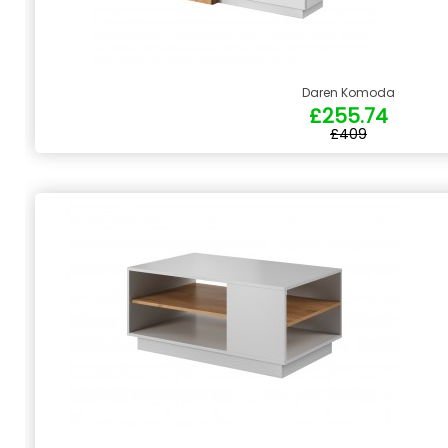
Daren Komoda
£255.74
£409