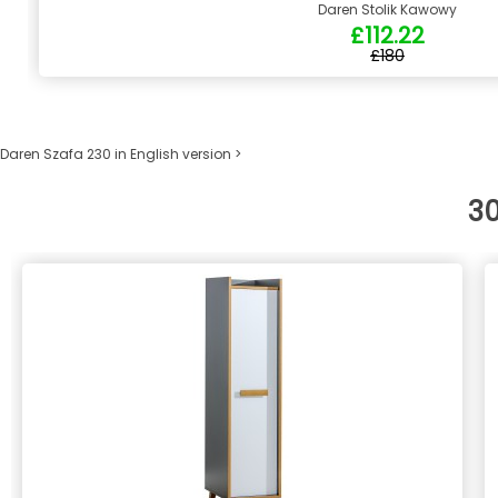
Daren Stolik Kawowy
£112.22
£180
Daren Szafa 230 in English version >
3