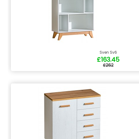
Sven Sv6
£163.45
£262