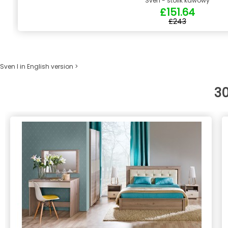
Sven - stolik kawowy
£151.64
£243
Sven I in English version >
3