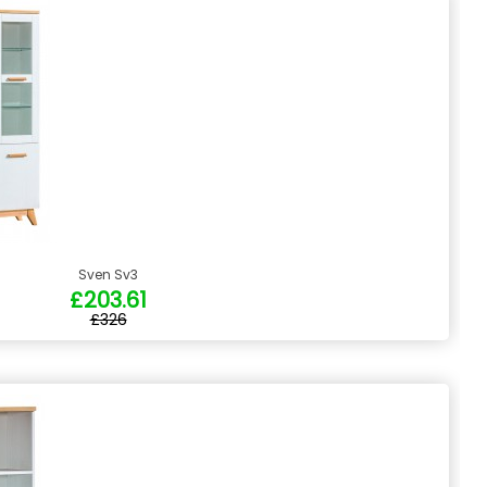
Sven Sv3
£203.61
£326