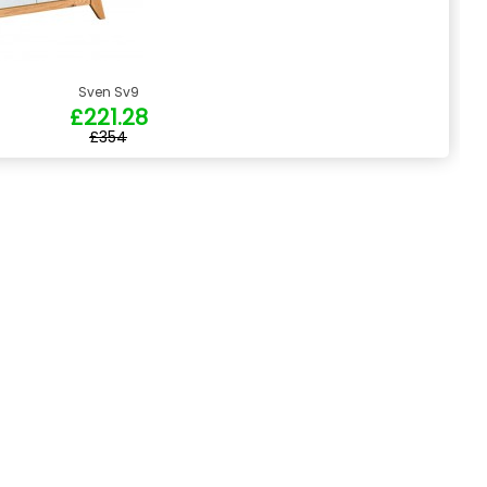
Sven Sv9
£221.28
£354