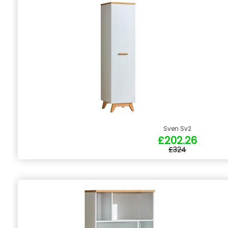
Sven Sv2
£202.26
£324