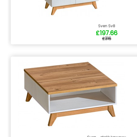
Sven Sv8
£197.66
£316