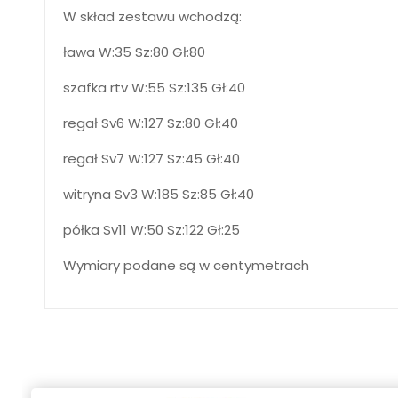
W skład zestawu wchodzą:
ława W:35 Sz:80 Gł:80
szafka rtv W:55 Sz:135 Gł:40
regał Sv6 W:127 Sz:80 Gł:40
regał Sv7 W:127 Sz:45 Gł:40
witryna Sv3 W:185 Sz:85 Gł:40
półka Sv11 W:50 Sz:122 Gł:25
Wymiary podane są w centymetrach