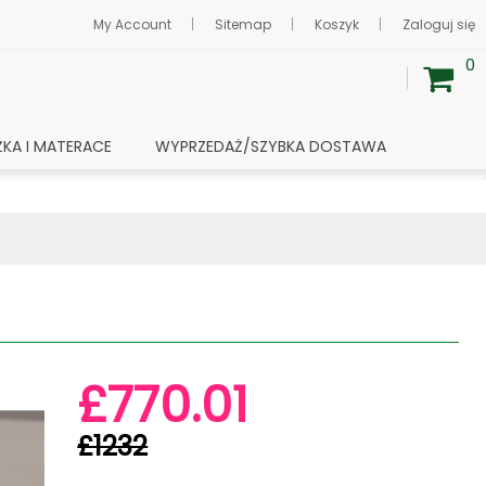
My Account
Sitemap
Koszyk
Zaloguj się
0
ŻKA I MATERACE
WYPRZEDAŻ/SZYBKA DOSTAWA
£770.01
£1232