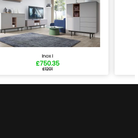
Inox I
£750.35
£1201