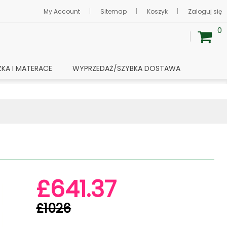
My Account
Sitemap
Koszyk
Zaloguj się
0
ŻKA I MATERACE
WYPRZEDAŻ/SZYBKA DOSTAWA
£641.37
£1026