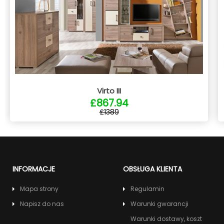
Virto III
£867.94
£1389
INFORMACJE
OBSŁUGA KLIENTA
Mapa strony
Regulamin
Napisz do nas
Warunki gwarancji
Warunki dostawy, koszt