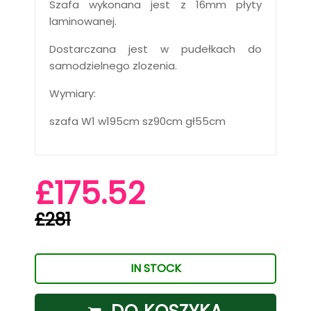
Szafa wykonana jest z 16mm płyty
laminowanej.
Dostarczana jest w pudełkach do
samodzielnego zlozenia.
Wymiary:
szafa W1 w195cm sz90cm gł55cm
£175.52
£281
IN STOCK