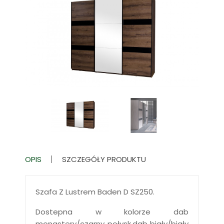
OPIS
SZCZEGÓŁY PRODUKTU
Szafa Z Lustrem Baden D SZ250.
Dostepna w kolorze dab
monastery/czarny połysk,dab biały/biały