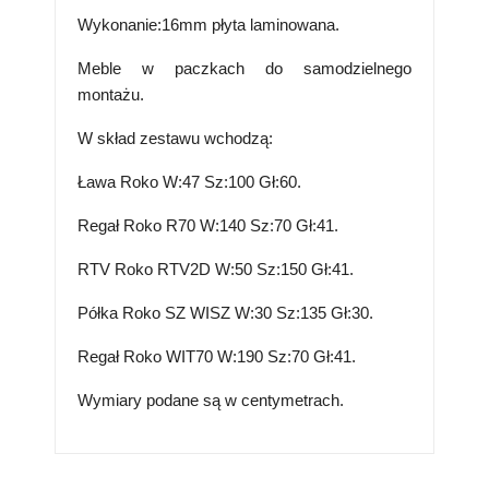
Wykonanie:16mm płyta laminowana.
Meble w paczkach do samodzielnego
montażu.
W skład zestawu wchodzą:
Ława Roko W:47 Sz:100 Gł:60.
Regał Roko
R70
W:140 Sz:70 Gł:41.
RTV Roko
RTV2D
W:50 Sz:150 Gł:41.
Półka Roko
SZ WISZ
W:30 Sz:135 Gł:30.
Regał Roko
WIT70
W:190 Sz:70 Gł:41.
Wymiary podane są w centymetrach.