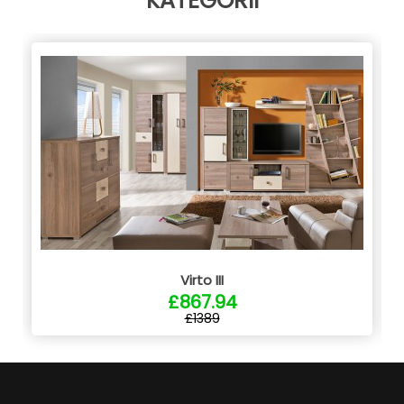
KATEGORII
Virto III
£867.94
£1389