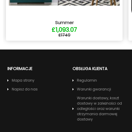
Summer
£1,093.07
£1749
INFORMACJE
OBSŁUGA KLIENTA
Mapa strony
Regulamin
Napisz do nas
Warunki gwarancji
Warunki dostawy, koszt
dostawy w zależności od
odległości oraz warunki
otrzymania darmowej
dostawy