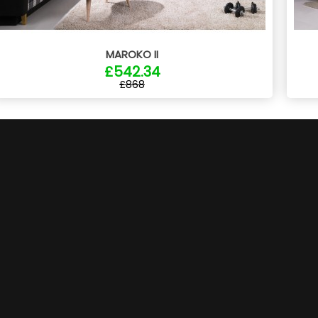
MAROKO II
£542.34
£868