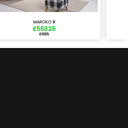
MAROKO III
£553.25
£885